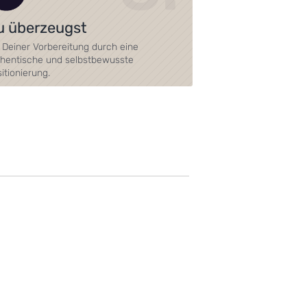
u überzeugst
 Deiner Vorbereitung durch eine
thentische und selbstbewusste
itionierung.