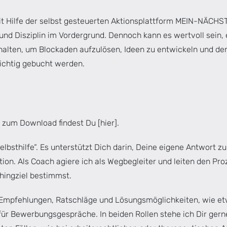
mit Hilfe der selbst gesteuerten Aktionsplattform MEIN-NÄC
 und Disziplin im Vordergrund. Dennoch kann es wertvoll sein
lten, um Blockaden aufzulösen, Ideen zu entwickeln und den
lichtig gebucht werden.
 zum Download findest Du [
hier
].
Selbsthilfe“. Es unterstützt Dich darin, Deine eigene Antwort 
ation. Als Coach agiere ich als Wegbegleiter und leiten den P
hingziel bestimmst.
 Empfehlungen, Ratschläge und Lösungsmöglichkeiten, wie e
ür Bewerbungsgespräche. In beiden Rollen stehe ich Dir gerne 