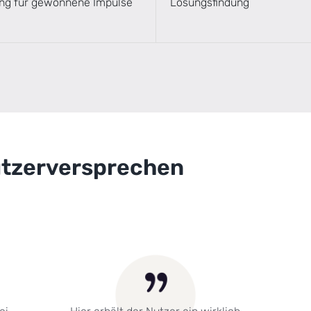
ng für gewonnene Impulse
Lösungsfindung
utzerversprechen