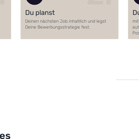
Du planst
D
Deinen nächsten Job inhaltlich und legst
mit
Deine Bewerbungsstrategie fest.
au
Pos
res