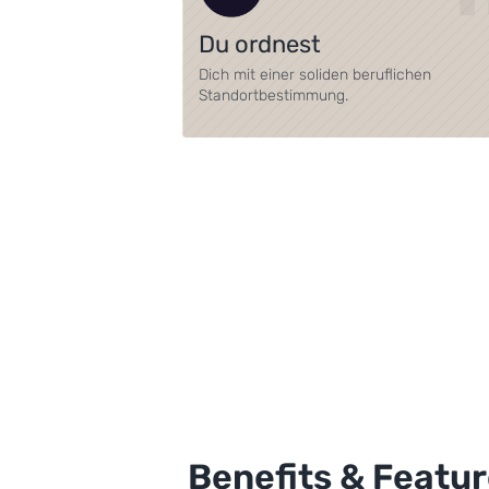
Du ordnest
Dich mit einer soliden beruflichen
Standortbestimmung.
Benefits & Featu