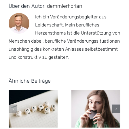
Über den Autor:
demmlerflorian
Ich bin Veränderungsbegleiter aus
Leidenschaft. Mein berufliches
Herzensthema ist die Unterstützung von
Menschen dabei, berufliche Veränderungssituationen
unabhängig des konkreten Anlasses selbstbestimmt
und konstruktiv zu gestalten.
Ähnliche Beiträge
ät
n
Erfolgreiche
n:
Bewerbungstipp:
Selbstpräsenta
Anspannung
im Interview
lindern
mit dem
Markendreieck